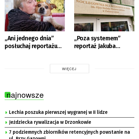
„Ani jednego dnia”
„Poza systemem”
posłuchaj reportażu
reportaż Jakuba
Michała Szczęcha
Mielcarza w sobotę o
godz. 13.20
WIĘCEJ
najnowsze
Lechia poszuka pierwszej wygranej w II lidze
Jeździecka rywalizacja w Drzonkowie
7 podziemnych zbiorników retencyjnych powstanie na
ul. Przy Gazowni