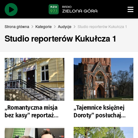
Strona główna
Kategorie
Audycje
Studio reporterów Kukułcza 1
Studio reporterów Kukułcza 1
„Romantyczna misja
„Tajemnice księżnej
bez kasy” reportaż
Doroty” posłuchaj
Małgorzaty Nabel-
reportażu Marzeny
Dybaś
Wróbel-Szały