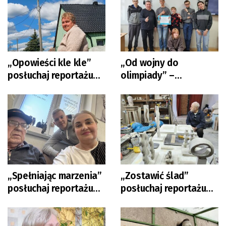
„Opowieści kle kle”
„Od wojny do
posłuchaj reportażu
olimpiady” –
Michała Szczęcha
wysłuchaj reportażu
Bartosza Schaefera
„Spełniając marzenia”
„Zostawić ślad”
posłuchaj reportażu
posłuchaj reportażu
Marzeny Wróbel-Szały
Marzeny Wróbel-Szały