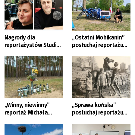
Nagrody dla
„Ostatni Mohikanin”
reportażystów Studia
posłuchaj reportażu
Reporterów Kukułcza 1
Michała Szczęcha
„Winny, niewinny”
„Sprawa końska”
reportaż Michała
posłuchaj reportażu
Szczęcha w sobotę o
Małgorzaty Nabel-
godz. 13.20
Dybaś