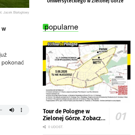
Uniwersyteckiego w Zielonej Górze
ot. Jacek Białogłowy
popularne
e w
już
ę pokonać
Tour de Pologne w
Zielonej Górze. Zobacz
zmiany w organizacji
0 UDOST.
ruchu