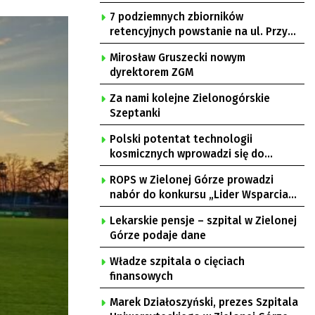
7 podziemnych zbiorników
retencyjnych powstanie na ul. Przy
Gazowni
Mirosław Gruszecki nowym
dyrektorem ZGM
Za nami kolejne Zielonogórskie
Szeptanki
Polski potentat technologii
kosmicznych wprowadzi się do
Zielonej Góry
ROPS w Zielonej Górze prowadzi
nabór do konkursu „Lider Wsparcia
Seniora”
Lekarskie pensje – szpital w Zielonej
Górze podaje dane
Władze szpitala o cięciach
finansowych
Marek Działoszyński, prezes Szpitala