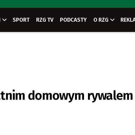
I
SPORT
RZG TV
PODCASTY
O RZG
REKL
tatnim domowym rywalem