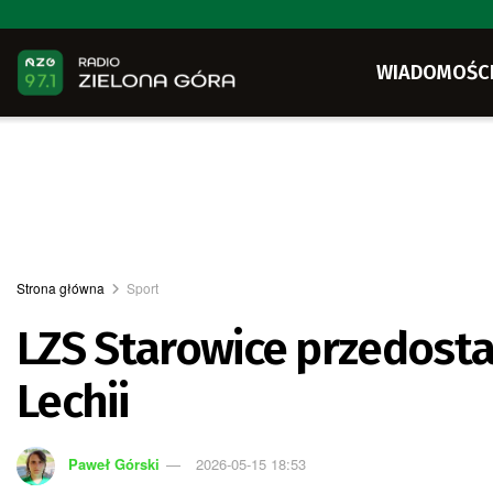
WIADOMOŚC
Strona główna
Sport
LZS Starowice przedos
Lechii
Paweł Górski
2026-05-15 18:53