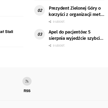
Prezydent Zielonej Góry o
korzyści z organizacji mety
Tour de Pologne
0 UDOST.
ł Stali
Apel do pacjentów: 5
sierpnia wyjedźcie szybciej
z domów
0 UDOST.
RSS