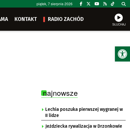
piątek, 7 sierpnia 2026
AMA
KONTAKT
RADIO ZACHÓD
SŁUCHAJ
Ot
najnowsze
Lechia poszuka pierwszej wygranej w
II lidze
Jeździecka rywalizacja w Drzonkowie