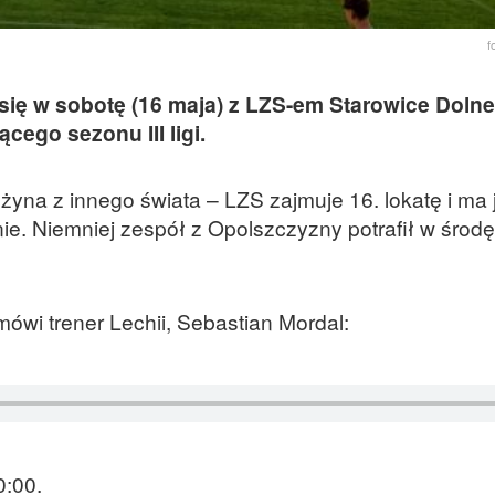
f
 się w sobotę (16 maja) z LZS-em Starowice Doln
go sezonu III ligi.
żyna z innego świata – LZS zajmuje 16. lokatę i ma 
ie. Niemniej zespół z Opolszczyzny potrafił w środ
wi trener Lechii, Sebastian Mordal:
0:00.