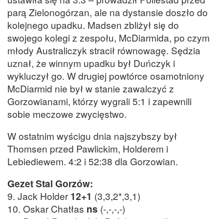
parą Zielonogórzan, ale na dystansie doszło do
kolejnego upadku. Madsen zbliżył się do
swojego kolegi z zespołu, McDiarmida, po czym
młody Australiczyk stracił równowagę. Sędzia
uznał, że winnym upadku był Duńczyk i
wykluczył go. W drugiej powtórce osamotniony
McDiarmid nie był w stanie zawalczyć z
Gorzowianami, którzy wygrali 5:1 i zapewnili
sobie meczowe zwycięstwo.
W ostatnim wyścigu dnia najszybszy był
Thomsen przed Pawlickim, Holderem i
Lebiediewem. 4:2 i 52:38 dla Gorzowian.
Gezet Stal Gorzów:
9. Jack Holder
12+1
(3,3,2*,3,1)
10. Oskar Chatłas
ns
(-,-,-,-)