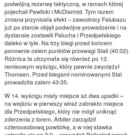
podwójną rezerwę taktyczną, w ramach której
pojechali Pawlicki i McDiarmid. Tym razem
zmiana przyniosła efekt – zawodnicy Falubazu
już po starcie objęli podwójne prowadzenie i na
dystansie zostawili Palucha i Przedpełskiego
daleko w tyle. Na trzy biegi przed końcem
ponownie osiem punktów przewagi Stali (40:32).
Różnica ta utrzymała się również po 13.
remisowym wyścigu, który pewnie zwyciężył
Thomsen. Przed biegami nominowanymi Stal
prowadziła zatem 43:35.
W 14. wyścigu miały miejsce aż dwa upadki –
na wejściu w pierwszy wiraż zabrakło miejsca
dla Przedpełskiego, który nie mógł uniknąć
zderzenia z torem. Arbiter zarządził
czteroosobową powtórkę, a w niej stawka
ustawiła się na 3:3 – prowadził Pollestad przed