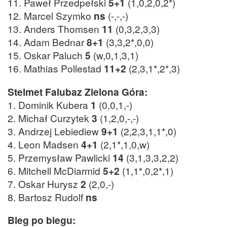
11. Paweł Przedpełski
5+1
(1,0,2,0,2*)
12. Marcel Szymko
ns
(-,-,-)
13. Anders Thomsen
11
(0,3,2,3,3)
14. Adam Bednar
8+1
(3,3,2*,0,0)
15. Oskar Paluch
5
(w,0,1,3,1)
16. Mathias Pollestad
11+2
(2,3,1*,2*,3)
Stelmet Falubaz Zielona Góra:
1. Dominik Kubera
1
(0,0,1,-)
2. Michał Curzytek
3
(1,2,0,-,-)
3. Andrzej Lebiediew
9+1
(2,2,3,1,1*,0)
4. Leon Madsen
4+1
(2,1*,1,0,w)
5. Przemysław Pawlicki
14
(3,1,3,3,2,2)
6. Mitchell McDiarmid
5+2
(1,1*,0,2*,1)
7. Oskar Hurysz
2
(2,0,-)
8. Bartosz Rudolf
ns
Bieg po biegu: