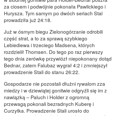
za ciosem i podwójnie pokonała Pawlickiego i
Hurysza. Tym samym po dwóch seriach Stal
prowadziła już 24:18.
Już w ósmym biegu Zielonogórzanie odrobili
część strat, a to za sprawą szybkiego
Lebiediewa i trzeciego Madsena, których
rozdzielił Thomsen. Do tego po raz pierwszy
tego dnia zerówkę przywiózł niepokonany dotąd
Bednar, zatem Falubaz wygrał 4:2 i zmniejszył
prowadzenie Stali do stanu 26:22.
Gospodarze nie pozostali dłużni rywalom zza
miedzy i w dziewiątej gonitwie odgryźli się im z
nawiązką – Paluch i Holder z ogromną
przewagą pokonali bezradnych Kuberę i
Curzytka. Prowadzenie Stali urosło do