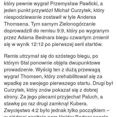
który pewnie wygrał Przemysław Pawlicki, a
jeden punkt przywiózł Michał Curzytek, który
niespodziewanie zostawił w tyle Andersa
Thomsena. Tym samym Zielonogórzanie
doprowadzili do remisu 9:9, który po wygranym
przez Adama Bednara biegu czwartym zmienił
się w wynik 12:12 po pierwszej serii startów.
Remis utrzymał się do szóstego biegu, po
którym Stal ponownie objęła dwupunktowe
prowadzenie. Wyścig ten z dużą przewagą
wygrał Thomsen, który zrehabilitował się za
wpadkę ze swojego pierwszego startu. Drugi był
Curzytek, który znów pokazał się z dobrej
strony. Za jego plecami przyjechał Paluch, a
stawkę po raz drugi zamknął Kubera.
Zwycięstwo 4:2 było jednak tylko początkiem –
w siódmej gonitwie para Holder-Bednar poszła