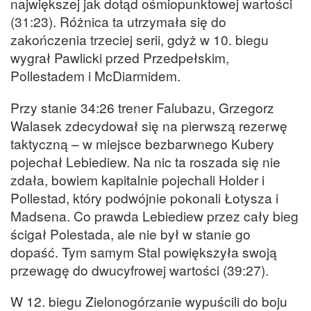
największej jak dotąd ośmiopunktowej wartości
(31:23). Różnica ta utrzymała się do
zakończenia trzeciej serii, gdyż w 10. biegu
wygrał Pawlicki przed Przedpełskim,
Pollestadem i McDiarmidem.
Przy stanie 34:26 trener Falubazu, Grzegorz
Walasek zdecydował się na pierwszą rezerwę
taktyczną – w miejsce bezbarwnego Kubery
pojechał Lebiediew. Na nic ta roszada się nie
zdała, bowiem kapitalnie pojechali Holder i
Pollestad, który podwójnie pokonali Łotysza i
Madsena. Co prawda Lebiediew przez cały bieg
ścigał Polestada, ale nie był w stanie go
dopaść. Tym samym Stal powiększyła swoją
przewagę do dwucyfrowej wartości (39:27).
W 12. biegu Zielonogórzanie wypuścili do boju