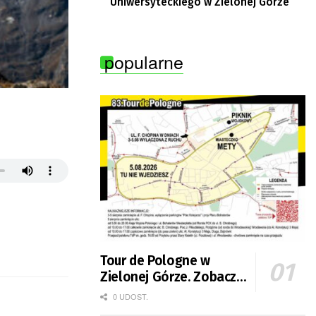
Uniwersyteckiego w Zielonej Górze
popularne
Tour de Pologne w
Zielonej Górze. Zobacz
zmiany w organizacji
0 UDOST.
ruchu