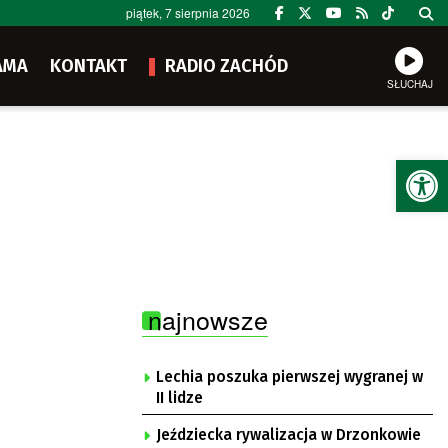
piątek, 7 sierpnia 2026
AMA
KONTAKT
RADIO ZACHÓD
SŁUCHAJ
Ot
najnowsze
Lechia poszuka pierwszej wygranej w
II lidze
Jeździecka rywalizacja w Drzonkowie