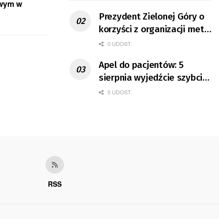
owym w
Prezydent Zielonej Góry o
korzyści z organizacji mety
Tour de Pologne
0 UDOST.
Apel do pacjentów: 5
sierpnia wyjedźcie szybciej
z domów
0 UDOST.
RSS