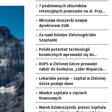
7 podziemnych zbiorników
retencyjnych powstanie na ul. Przy
Gazowni
Mirosław Gruszecki nowym
dyrektorem ZGM
Za nami kolejne Zielonogórskie
Szeptanki
Polski potentat technologii
kosmicznych wprowadzi się do
Zielonej Góry
ROPS w Zielonej Górze prowadzi
nabór do konkursu „Lider Wsparcia
Seniora”
Lekarskie pensje – szpital w Zielonej
Górze podaje dane
Władze szpitala o cięciach
finansowych
Marek Działoszyński, prezes Szpitala