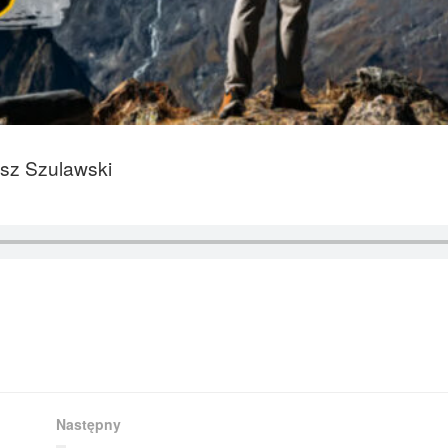
usz Szulawski
Następny