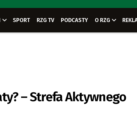
I
SPORT
RZG TV
PODCASTY
O RZG
REKL
aty? – Strefa Aktywnego