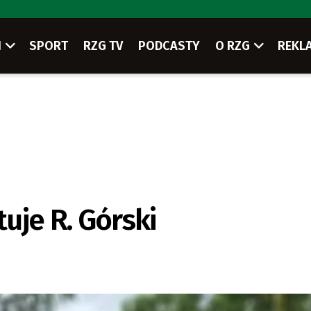
I
SPORT
RZG TV
PODCASTY
O RZG
REKL
uje R. Górski