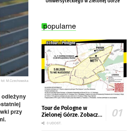
Uniwersyteckiego w Zielonej Górze
popularne
fot: M.Czechowska
a odleżyny
statniej
Tour de Pologne w
ówki przy
Zielonej Górze. Zobacz
mi.
zmiany w organizacji
0 UDOST.
ruchu