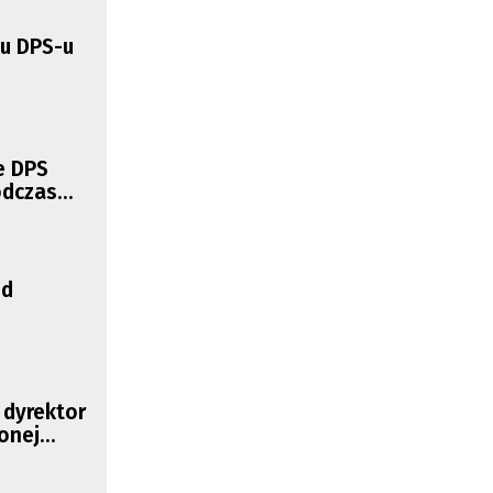
tu DPS-u
e DPS
odczas
ed
 dyrektor
onej