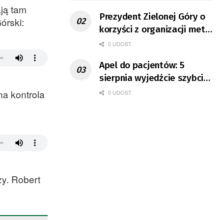
ją tam
Prezydent Zielonej Góry o
órski:
korzyści z organizacji mety
Tour de Pologne
0 UDOST.
Apel do pacjentów: 5
sierpnia wyjedźcie szybciej
z domów
na kontrola
0 UDOST.
y. Robert