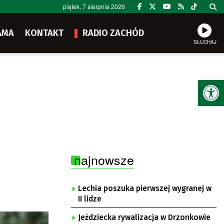
piątek, 7 sierpnia 2026
AMA
KONTAKT
RADIO ZACHÓD
SŁUCHAJ
Ot
najnowsze
Lechia poszuka pierwszej wygranej w
II lidze
Jeździecka rywalizacja w Drzonkowie