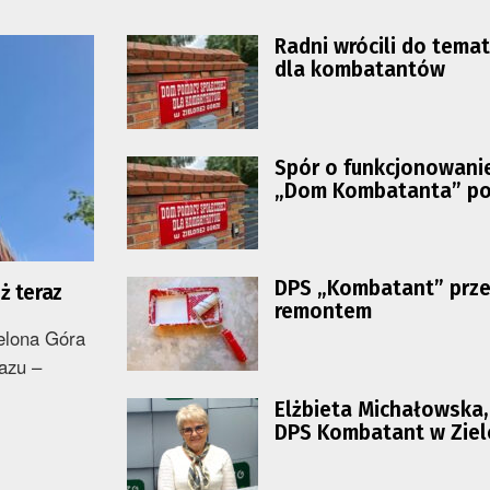
Radni wrócili do tema
dla kombatantów
Spór o funkcjonowani
„Dom Kombatanta” p
sesji rady miasta
DPS „Kombatant” prz
uż teraz
remontem
ielona Góra
azu –
Elżbieta Michałowska,
DPS Kombatant w Ziel
Górze