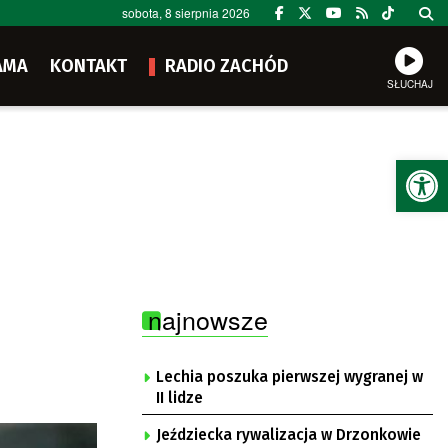
sobota, 8 sierpnia 2026
AMA
KONTAKT
RADIO ZACHÓD
SŁUCHAJ
Ot
najnowsze
Lechia poszuka pierwszej wygranej w
II lidze
Jeździecka rywalizacja w Drzonkowie