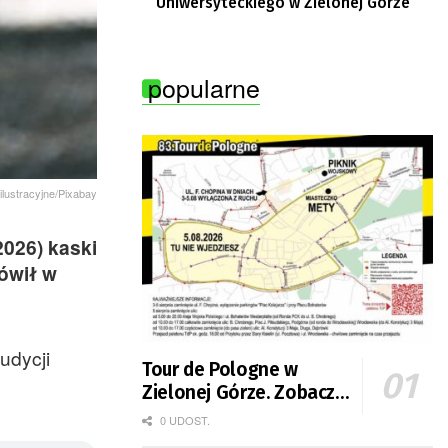
Uniwersyteckiego w Zielonej Górze
popularne
 ilustracyjne/Pixabay
2026) kaski
mówił w
udycji
Tour de Pologne w
Zielonej Górze. Zobacz
zmiany w organizacji
0 UDOST.
ruchu