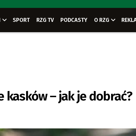
I
SPORT
RZG TV
PODCASTY
O RZG
REKL
 kasków – jak je dobrać?