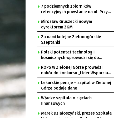
7 podziemnych zbiorników
retencyjnych powstanie na ul. Przy
Gazowni
Mirosław Gruszecki nowym
dyrektorem ZGM
Za nami kolejne Zielonogórskie
Szeptanki
Polski potentat technologii
kosmicznych wprowadzi się do
Zielonej Góry
ROPS w Zielonej Górze prowadzi
nabór do konkursu „Lider Wsparcia
Seniora”
Lekarskie pensje – szpital w Zielonej
Górze podaje dane
Władze szpitala o cięciach
finansowych
Marek Działoszyński, prezes Szpitala