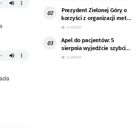
Prezydent Zielonej Góry o
korzyści z organizacji mety
a
Tour de Pologne
0 UDOST.
Apel do pacjentów: 5
sierpnia wyjedźcie szybciej
z domów
0 UDOST.
pada