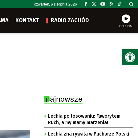
czwartek, 6 sierpnia 2026
AMA
KONTAKT
RADIO ZACHÓD
SŁUCHAJ
Ot
najnowsze
Lechia po losowaniu: Faworytem
Ruch, a my mamy marzenia!
Lechia zna rywala w Pucharze Polski