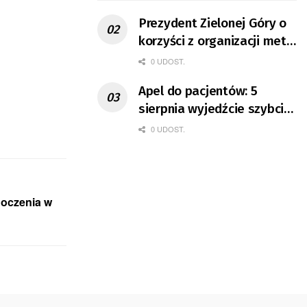
Prezydent Zielonej Góry o
korzyści z organizacji mety
Tour de Pologne
0 UDOST.
Apel do pacjentów: 5
sierpnia wyjedźcie szybciej
z domów
0 UDOST.
noczenia w