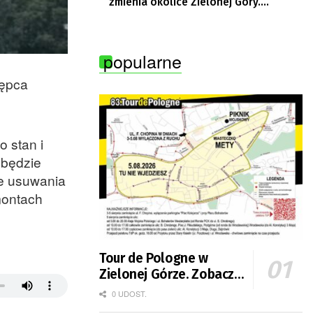
zmienia okolice Zielonej Góry.
Powstają nowe ścieżki rowerowe
popularne
tępca
o stan i
 będzie
że usuwania
montach
Tour de Pologne w
Zielonej Górze. Zobacz
zmiany w organizacji
0 UDOST.
ruchu