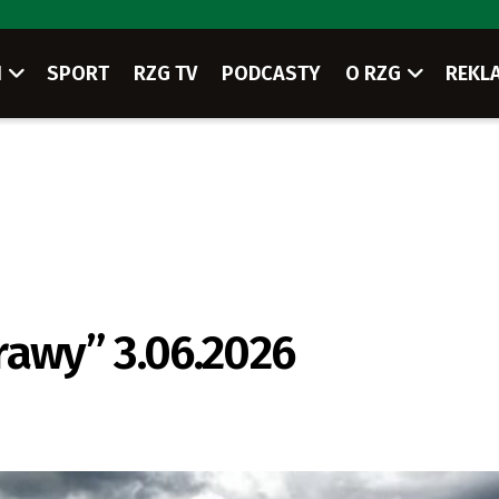
I
SPORT
RZG TV
PODCASTY
O RZG
REKL
rawy” 3.06.2026