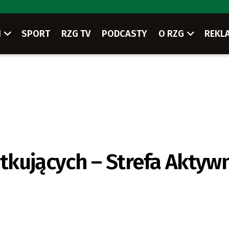
I
SPORT
RZG TV
PODCASTY
O RZG
REKL
tkujących – Strefa Aktyw