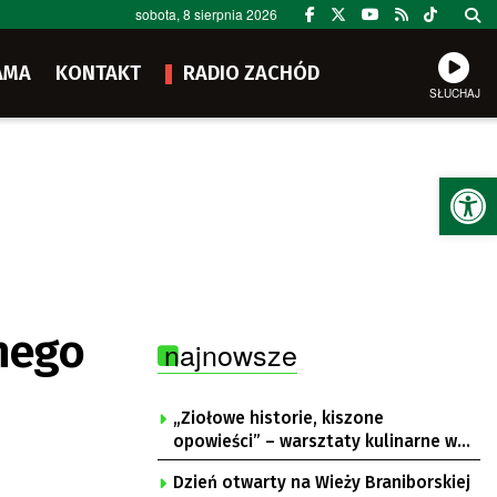
sobota, 8 sierpnia 2026
AMA
KONTAKT
RADIO ZACHÓD
SŁUCHAJ
Ot
nego
najnowsze
„Ziołowe historie, kiszone
opowieści” – warsztaty kulinarne w
Krępie
Dzień otwarty na Wieży Braniborskiej