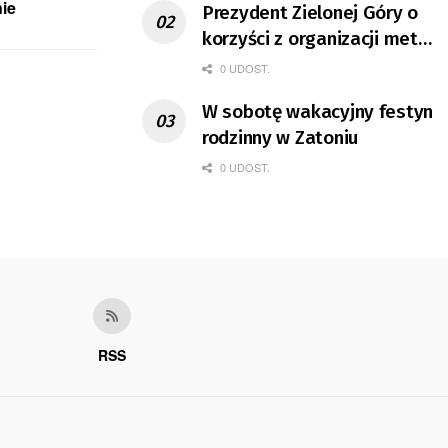
nie
Prezydent Zielonej Góry o
korzyści z organizacji mety
Tour de Pologne
0 UDOST.
W sobotę wakacyjny festyn
rodzinny w Zatoniu
0 UDOST.
RSS