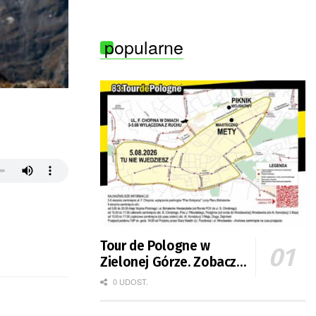
Zielonej Góry
popularne
Tour de Pologne w
Zielonej Górze. Zobacz
zmiany w organizacji
0 UDOST.
ruchu