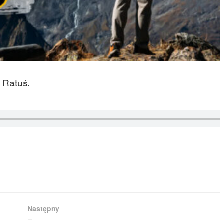
ł Ratuś.
Następny