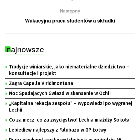
Następny
Wakacyjna praca studentów a składki
najnowsze
Tradycje winiarskie, jako niematerialne dziedzictwo –
konsultacje i projekt
Zagra Capella Viridimontana
Noc Spadających Gwiazd w skansenie w Ochli
„Kapitalna rekacja zespołu” – wypowiedzi po wygranej
Lechii
Co za mecz, co za zwycięstwo! Lechia miażdży Sokoła!
Lebiediew najlepszy z Falubazu w GP Łotwy
Przez weekend trochę wytchnienia w pogodzie. W