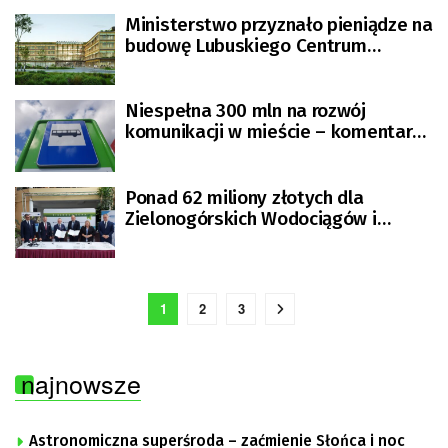
Ministerstwo przyznało pieniądze na
budowę Lubuskiego Centrum
Onkologii w Zielonej Górze
Niespełna 300 mln na rozwój
komunikacji w mieście – komentarz
zielonogórzan
Ponad 62 miliony złotych dla
Zielonogórskich Wodociągów i
Kanalizacji
1
2
3
najnowsze
Astronomiczna superśroda – zaćmienie Słońca i noc