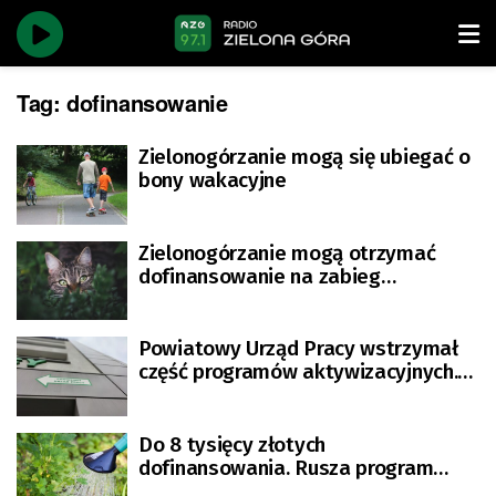
Tag:
dofinansowanie
Zielonogórzanie mogą się ubiegać o
bony wakacyjne
Zielonogórzanie mogą otrzymać
dofinansowanie na zabieg
sterylizacji i kastracji kotów
Powiatowy Urząd Pracy wstrzymał
część programów aktywizacyjnych.
Kończą się pieniądze
Do 8 tysięcy złotych
dofinansowania. Rusza program
mikroretencji