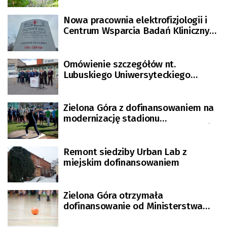
Nowa pracownia elektrofizjologii i
Centrum Wsparcia Badań Klinicznych
w szpitalu
Omówienie szczegółów nt.
Lubuskiego Uniwersyteckiego
Centrum Onkologii
Zielona Góra z dofinansowaniem na
modernizację stadionu
lekkoatletycznego [GALERIA ZDJĘĆ]
Remont siedziby Urban Lab z
miejskim dofinansowaniem
Zielona Góra otrzymała
dofinansowanie od Ministerstwa
Sportu i Turystyki