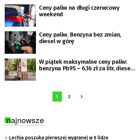
Ceny paliw na długi czerwcowy
weekend
Ceny paliw. Benzyna bez zmian,
diesel w górę
W piątek maksymalne ceny paliw:
benzyna Pb95 – 6,16 zł za litr, diesel
po 6,37 zł
1
2
najnowsze
Lechia poszuka pierwszej wygranej w II lidze