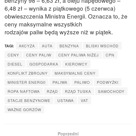
benzyny 98 – 6,63 zł, a oleju napędowego –
6,48 zł – wynika z piątkowego (5 czerwca)
obwieszczenia Ministra Energii. Oznacza to, że
ceny maksymalne wszystkich
rodzajów paliw będą wyższe niż w piątek.
TAGI:
AKCYZA
AUTA
BENZYNA
BLISKI WSCHÓD
CENY
CENY PALIW
CENY PALIWA NIŻEJ
CPN
DIESEL
GOSPODARKA
KIEROWCY
KONFLIKT ZBROJNY
MAKSYMALNE CENY
MINISTER ENERGII
PALIWA
PALIWO
PODWYŻKI
ROPA NAFTOWA
RZĄD
RZĄD TUSKA
SAMOCHODY
STACJE BENZYNOWE
USTAWA
VAT
WAŻNE GORZÓW
Poprzedni