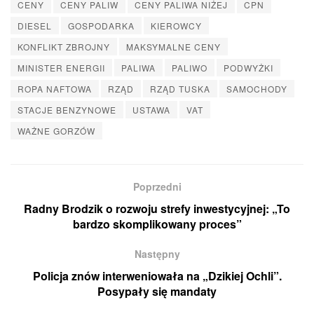
CENY
CENY PALIW
CENY PALIWA NIŻEJ
CPN
DIESEL
GOSPODARKA
KIEROWCY
KONFLIKT ZBROJNY
MAKSYMALNE CENY
MINISTER ENERGII
PALIWA
PALIWO
PODWYŻKI
ROPA NAFTOWA
RZĄD
RZĄD TUSKA
SAMOCHODY
STACJE BENZYNOWE
USTAWA
VAT
WAŻNE GORZÓW
Poprzedni
Radny Brodzik o rozwoju strefy inwestycyjnej: „To
bardzo skomplikowany proces”
Następny
Policja znów interweniowała na „Dzikiej Ochli”.
Posypały się mandaty