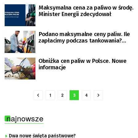
Maksymalna cena za paliwo w środę.
Minister Energii zdecydował
Podano maksymalne ceny paliw. Ile
zapłacimy podczas tankowania?
[AKTUALIZOWANY]
Obniżka cen paliw w Polsce. Nowe
informacje
1
2
3
4
najnowsze
Dwa nowe święta państwowe?