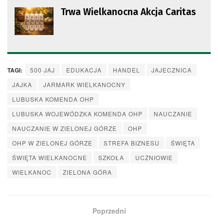
Trwa Wielkanocna Akcja Caritas
TAGI:
500 JAJ
EDUKACJA
HANDEL
JAJECZNICA
JAJKA
JARMARK WIELKANOCNY
LUBUSKA KOMENDA OHP
LUBUSKA WOJEWÓDZKA KOMENDA OHP
NAUCZANIE
NAUCZANIE W ZIELONEJ GÓRZE
OHP
OHP W ZIELONEJ GÓRZE
STREFA BIZNESU
ŚWIĘTA
ŚWIĘTA WIELKANOCNE
SZKOŁA
UCZNIOWIE
WIELKANOC
ZIELONA GÓRA
Poprzedni