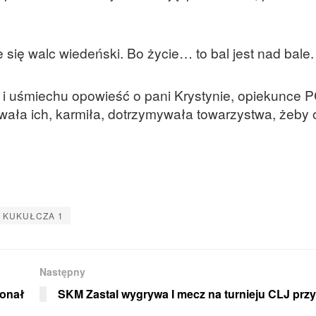
 się walc wiedeński. Bo życie… to bal jest nad bale.
 uśmiechu opowieść o pani Krystynie, opiekunce P
ała ich, karmiła, dotrzymywała towarzystwa, żeby 
 KUKUŁCZA 1
Następny
konał
SKM Zastal wygrywa I mecz na turnieju CLJ przy