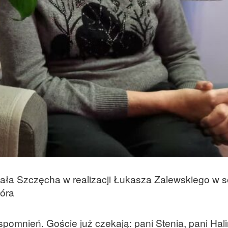
hała Szczęcha w realizacji Łukasza Zalewskiego w s
Góra
spomnień. Goście już czekają: pani Stenia, pani Hal