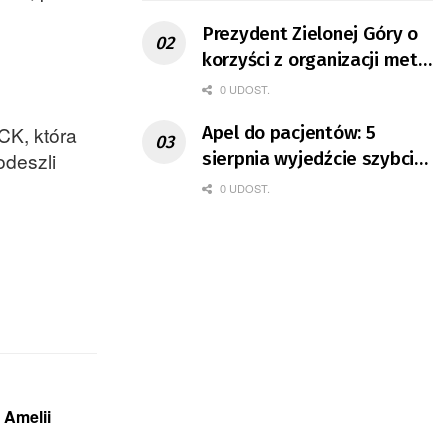
Prezydent Zielonej Góry o
korzyści z organizacji mety
Tour de Pologne
0 UDOST.
CK, która
Apel do pacjentów: 5
odeszli
sierpnia wyjedźcie szybciej
z domów
0 UDOST.
 Amelii