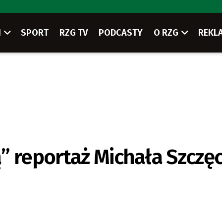
I
SPORT
RZG TV
PODCASTY
O RZG
REKL
” reportaż Michała Szczę