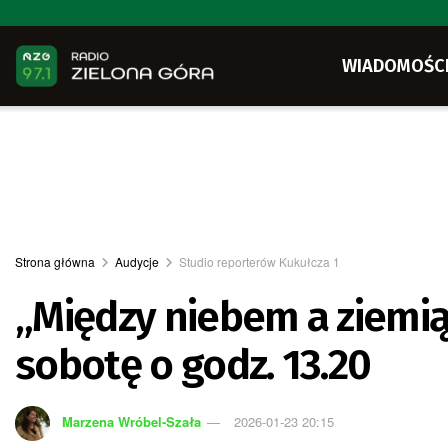
WIADOMOŚC
Strona główna
Audycje
Studio reporterów Kukułcza 1
„Między niebem a ziemią
sobotę o godz. 13.20
Marzena Wróbel-Szała
2026-01-23 20:15