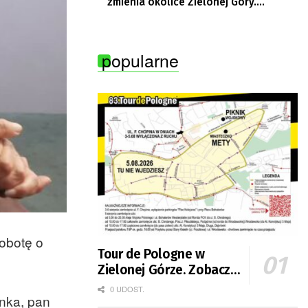
zmienia okolice Zielonej Góry.
Powstają nowe ścieżki rowerowe
popularne
obotę o
Tour de Pologne w
Zielonej Górze. Zobacz
zmiany w organizacji
0 UDOST.
inka, pan
ruchu