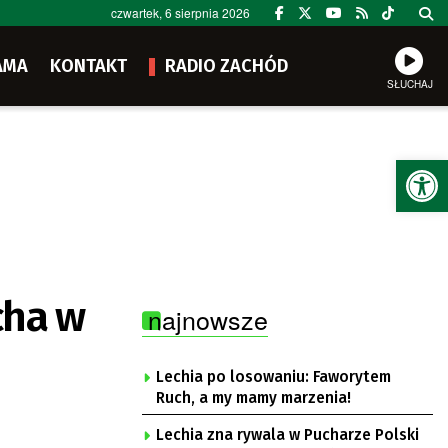
czwartek, 6 sierpnia 2026
AMA
KONTAKT
RADIO ZACHÓD
SŁUCHAJ
Ot
cha w
najnowsze
Lechia po losowaniu: Faworytem
Ruch, a my mamy marzenia!
Lechia zna rywala w Pucharze Polski