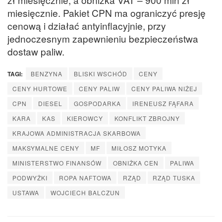
miesięcznie. Pakiet CPN ma ograniczyć presję
cenową i działać antyinflacyjnie, przy
jednoczesnym zapewnieniu bezpieczeństwa
dostaw paliw.
TAGI:
BENZYNA
BLISKI WSCHÓD
CENY
CENY HURTOWE
CENY PALIW
CENY PALIWA NIŻEJ
CPN
DIESEL
GOSPODARKA
IRENEUSZ FĄFARA
KARA
KAS
KIEROWCY
KONFLIKT ZBROJNY
KRAJOWA ADMINISTRACJA SKARBOWA
MAKSYMALNE CENY
MF
MIŁOSZ MOTYKA
MINISTERSTWO FINANSÓW
OBNIŻKA CEN
PALIWA
PODWYŻKI
ROPA NAFTOWA
RZĄD
RZĄD TUSKA
USTAWA
WOJCIECH BALCZUN