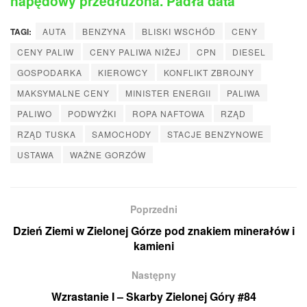
napędowy przedłużona. Padła data
TAGI:
AUTA
BENZYNA
BLISKI WSCHÓD
CENY
CENY PALIW
CENY PALIWA NIŻEJ
CPN
DIESEL
GOSPODARKA
KIEROWCY
KONFLIKT ZBROJNY
MAKSYMALNE CENY
MINISTER ENERGII
PALIWA
PALIWO
PODWYŻKI
ROPA NAFTOWA
RZĄD
RZĄD TUSKA
SAMOCHODY
STACJE BENZYNOWE
USTAWA
WAŻNE GORZÓW
Poprzedni
Dzień Ziemi w Zielonej Górze pod znakiem minerałów i
kamieni
Następny
Wzrastanie I – Skarby Zielonej Góry #84