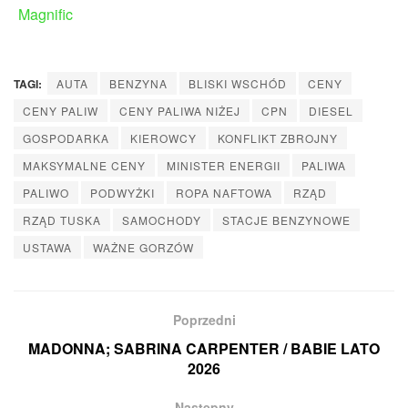
TAGI:
AUTA
BENZYNA
BLISKI WSCHÓD
CENY
CENY PALIW
CENY PALIWA NIŻEJ
CPN
DIESEL
GOSPODARKA
KIEROWCY
KONFLIKT ZBROJNY
MAKSYMALNE CENY
MINISTER ENERGII
PALIWA
PALIWO
PODWYŻKI
ROPA NAFTOWA
RZĄD
RZĄD TUSKA
SAMOCHODY
STACJE BENZYNOWE
USTAWA
WAŻNE GORZÓW
Poprzedni
MADONNA; SABRINA CARPENTER / BABIE LATO
2026
Następny