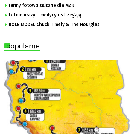
Uniwersyteckim w Zielonej Górze, Bogusław
Farmy fotowoltaiczne dla MZK
Motowidełko, przewodniczący Zarządu Regionu NSZZ
„Solidarność” Zielona Góra
Letnie urazy – medycy ostrzegają
ROLE MODEL Chuck Timely & The Hourglas
popularne