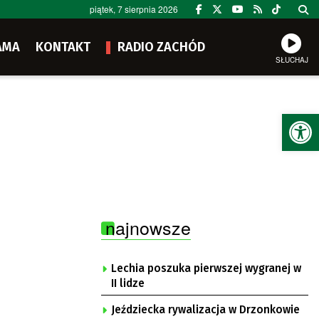
piątek, 7 sierpnia 2026
AMA
KONTAKT
RADIO ZACHÓD
SŁUCHAJ
Ot
najnowsze
Lechia poszuka pierwszej wygranej w
II lidze
Jeździecka rywalizacja w Drzonkowie