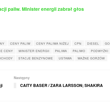
acji paliw. Minister energii zabrał głos
NY
CENY PALIW
CENY PALIWA NIŻEJ
CPN
DIESEL
GO
E CENY
MINISTER ENERGII
PALIWA
PALIWO
PODWYŻKI
OCHODY
STACJE BENZYNOWE
USTAWA
WAŻNE GORZÓW
Następny
ji
CAITY BASER / ZARA LARSSON; SHAKIRA