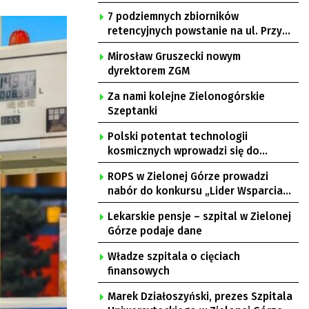
7 podziemnych zbiorników
retencyjnych powstanie na ul. Przy
Gazowni
Mirosław Gruszecki nowym
dyrektorem ZGM
Za nami kolejne Zielonogórskie
Szeptanki
Polski potentat technologii
kosmicznych wprowadzi się do
Zielonej Góry
ROPS w Zielonej Górze prowadzi
nabór do konkursu „Lider Wsparcia
Seniora”
Lekarskie pensje – szpital w Zielonej
Górze podaje dane
Władze szpitala o cięciach
finansowych
Marek Działoszyński, prezes Szpitala