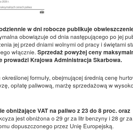
codziennie w dni robocze publikuje obwieszczeni
alna obowiązuje od dnia następującego po jej publ
nia jej przed dniami wolnymi od pracy i świętami s
zego włącznie.
Sprzedaż powyżej ceny maksymalne
ole prowadzi Krajowa Administracja Skarbowa.
określonej formuły, obejmującej średnią cenę hurto
yzę, opłatę paliwową, marżę sprzedażową w wysokoś
e obniżające VAT na paliwo z 23 do 8 proc. oraz
cyza jest obniżona o 29 gr za litr benzyny i 28 gr za l
iomu dopuszczonego przez Unię Europejską.