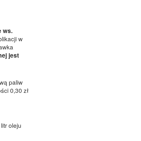
e ws.
ikacji w
tawka
j jest
wą paliw
ci 0,30 zł
itr oleju