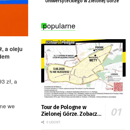
Uniwersyteckiego w Zielonej Górze
popularne
, a oleju
ędem
3 zł, a
ane we
Tour de Pologne w
Zielonej Górze. Zobacz
zmiany w organizacji
0 UDOST.
ruchu