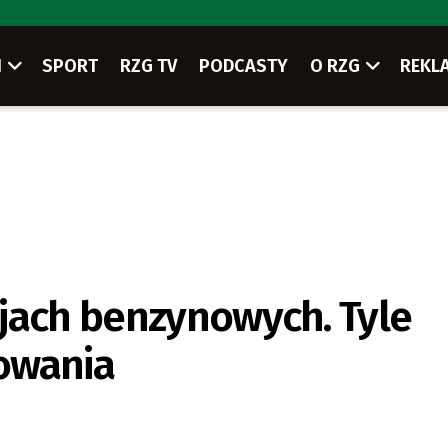
I
SPORT
RZG TV
PODCASTY
O RZG
REKL
jach benzynowych. Tyle
owania