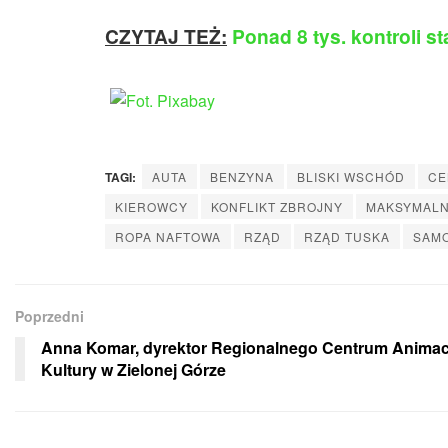
CZYTAJ TEŻ:
Ponad 8 tys. kontroli st
TAGI:
AUTA
BENZYNA
BLISKI WSCHÓD
CE
KIEROWCY
KONFLIKT ZBROJNY
MAKSYMALN
ROPA NAFTOWA
RZĄD
RZĄD TUSKA
SAM
Poprzedni
Anna Komar, dyrektor Regionalnego Centrum Animac
Kultury w Zielonej Górze