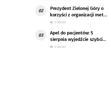
Prezydent Zielonej Góry o
korzyści z organizacji mety
Tour de Pologne
0 UDOST.
Apel do pacjentów: 5
sierpnia wyjedźcie szybciej
z domów
0 UDOST.