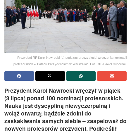
Prezydent RP Karol Nawrocki (L) podczas uroczystości wręczenia nominacji
profesorskich w Pałacu Prezydenckim w Warszawie. Fot. PAP/Paweł Supernak
Prezydent Karol Nawrocki wręczył w piątek
(3 lipca) ponad 100 nominacji profesorskich.
Nauka jest dyscypliną niewyczerpalną i
wciąż otwartą; bądźcie zdolni do
zaskakiwania samych siebie – zaapelował do
nowych profesorów prezydent. Podkreślił