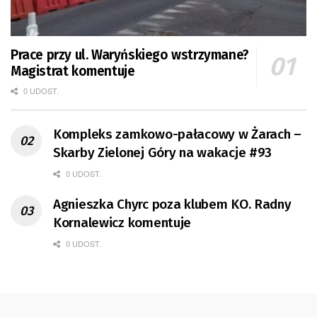
Prace przy ul. Waryńskiego wstrzymane?
Magistrat komentuje
0 UDOST.
Kompleks zamkowo-pałacowy w Żarach –
Skarby Zielonej Góry na wakacje #93
0 UDOST.
Agnieszka Chyrc poza klubem KO. Radny
Kornalewicz komentuje
0 UDOST.