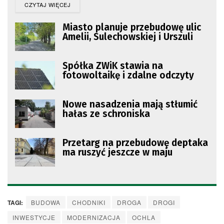
DETAILS
CZYTAJ WIĘCEJ
Miasto planuje przebudowę ulic
Amelii, Sulechowskiej i Urszuli
Spółka ZWiK stawia na
fotowoltaikę i zdalne odczyty
Nowe nasadzenia mają stłumić
hałas ze schroniska
Przetarg na przebudowę deptaka
ma ruszyć jeszcze w maju
TAGI:
BUDOWA
CHODNIKI
DROGA
DROGI
INWESTYCJE
MODERNIZACJA
OCHLA