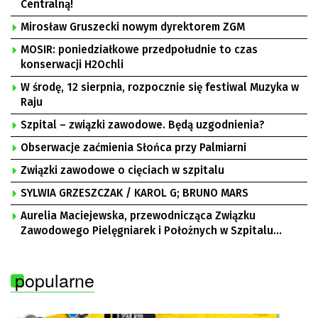
Centralną!
Mirosław Gruszecki nowym dyrektorem ZGM
MOSIR: poniedziałkowe przedpołudnie to czas
konserwacji H2Ochli
W środę, 12 sierpnia, rozpocznie się festiwal Muzyka w
Raju
Szpital – związki zawodowe. Będą uzgodnienia?
Obserwacje zaćmienia Słońca przy Palmiarni
Związki zawodowe o cięciach w szpitalu
SYLWIA GRZESZCZAK / KAROL G; BRUNO MARS
Aurelia Maciejewska, przewodnicząca Związku
Zawodowego Pielęgniarek i Położnych w Szpitalu
Uniwersyteckim w Zielonej Górze, Bogusław
Motowidełko, przewodniczący Zarządu Regionu NSZZ
popularne
„Solidarność” Zielona Góra