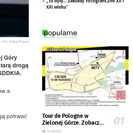
„Tu były… zakłady fotograficzne XX i
XXI wieku”
popularne
e. Fot. Policja Polska
j Góry
starą drogą
 GDDKiA.
ów a
gą potrwać
Tour de Pologne w
Zielonej Górze. Zobacz
zmiany w organizacji
0 UDOST.