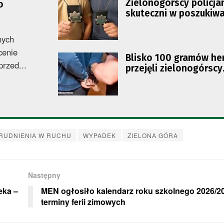
Zielonogórscy policja
o
skuteczni w poszukiw
przestępców
nych
cenie
Blisko 100 gramów he
przed...
przejęli zielonogórscy
policjanci
RUDNIENIA W RUCHU
WYPADEK
ZIELONA GÓRA
Następny
eka –
MEN ogłosiło kalendarz roku szkolnego 2026/20
terminy ferii zimowych