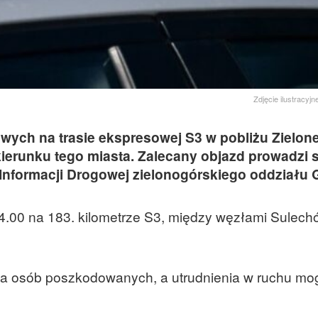
Zdjęcie ilustracyjn
ych na trasie ekspresowej S3 w pobliżu Zielone
kierunku tego miasta. Zalecany objazd prowadzi 
 Informacji Drogowej zielonogórskiego oddziału
 14.00 na 183. kilometrze S3, między węzłami Sulech
a osób poszkodowanych, a utrudnienia w ruchu mo