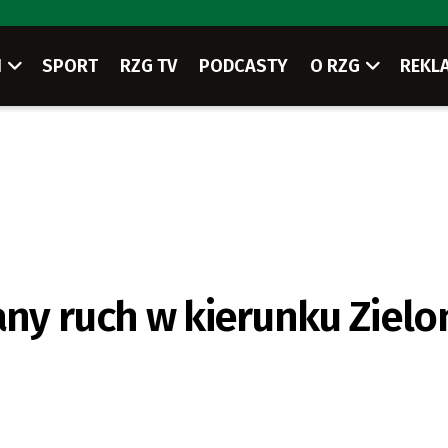
I
SPORT
RZG TV
PODCASTY
O RZG
REKL
any ruch w kierunku Zielo