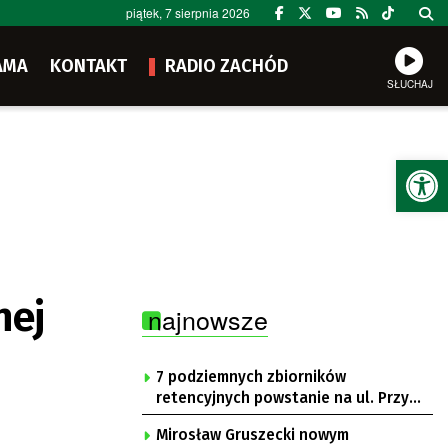
piątek, 7 sierpnia 2026
AMA
KONTAKT
RADIO ZACHÓD
SŁUCHAJ
Ot
nej
najnowsze
7 podziemnych zbiorników
retencyjnych powstanie na ul. Przy
Gazowni
Mirosław Gruszecki nowym