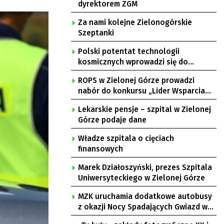
dyrektorem ZGM
Za nami kolejne Zielonogórskie
Szeptanki
Polski potentat technologii
kosmicznych wprowadzi się do
Zielonej Góry
ROPS w Zielonej Górze prowadzi
nabór do konkursu „Lider Wsparcia
Seniora”
Lekarskie pensje – szpital w Zielonej
Górze podaje dane
Władze szpitala o cięciach
finansowych
Marek Działoszyński, prezes Szpitala
Uniwersyteckiego w Zielonej Górze
MZK uruchamia dodatkowe autobusy
z okazji Nocy Spadających Gwiazd w
Ochli