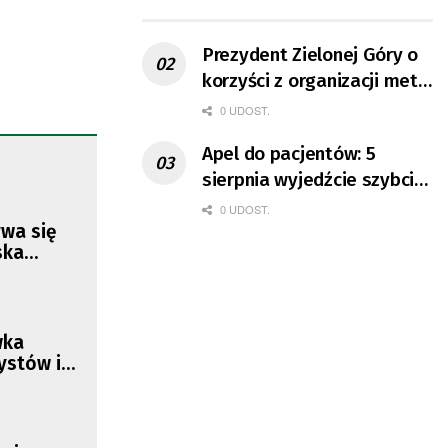
ruchu
Prezydent Zielonej Góry o
korzyści z organizacji mety
Tour de Pologne
0 UDOST.
Apel do pacjentów: 5
sierpnia wyjedźcie szybciej
z domów
0 UDOST.
ywa się
ska
wka
ystów i
óg