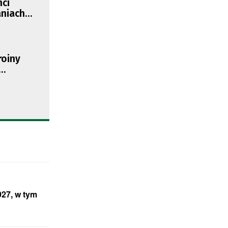
nci
aniach
roiny
27, w tym