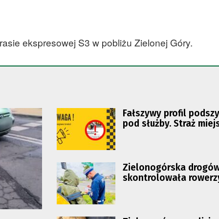
rasie ekspresowej S3 w pobliżu Zielonej Góry.
Fałszywy profil podsz
pod służby. Straż miej
apeluje o ostrożność
Zielonogórska drogó
skontrolowała rowerz
użytkowników hulajn