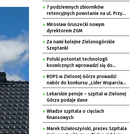
7 podziemnych zbiorników
retencyjnych powstanie na ul. Przy
Gazowni
Mirosław Gruszecki nowym
dyrektorem ZGM
Za nami kolejne Zielonogórskie
Szeptanki
Polski potentat technologii
kosmicznych wprowadzi się do
Zielonej Góry
ROPS w Zielonej Górze prowadzi
nabór do konkursu „Lider Wsparcia
Seniora”
Lekarskie pensje – szpital w Zielonej
Górze podaje dane
Władze szpitala o cięciach
finansowych
Marek Działoszyński, prezes Szpitala