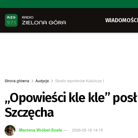
WIADOMOŚC
Strona główna
Audycje
Studio reporterów Kukułcza 1
„Opowieści kle kle” pos
Szczęcha
Marzena Wróbel-Szała
2026-05-18 14:15