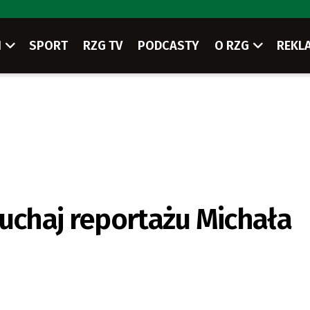
I
SPORT
RZG TV
PODCASTY
O RZG
REKL
łuchaj reportażu Michała