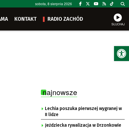
sobota, 8 sierpnia 2026
AMA
KONTAKT
RADIO ZACHÓD
SŁUCHAJ
Ot
najnowsze
Lechia poszuka pierwszej wygranej w
II lidze
Jeździecka rywalizacja w Drzonkowie