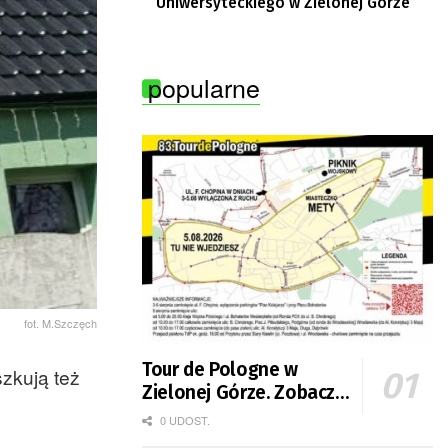
Uniwersyteckiego w Zielonej Górze
popularne
fot. M.Szczęch
Tour de Pologne w
szkują też
Zielonej Górze. Zobacz
zmiany w organizacji
0 UDOST.
ruchu