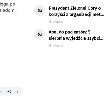
ięga po
Prezydent Zielonej Góry o
siadom i
korzyści z organizacji mety
Tour de Pologne
0 UDOST.
Apel do pacjentów: 5
sierpnia wyjedźcie szybciej
z domów
0 UDOST.