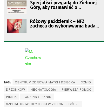
Specjaliści przyjadą do Zielonej
Góry, aby rozmawiać o
problematyce FASD
Różowy październik – NFZ
zachęca do wykonywania badań
profilaktycznych
TAGI:
CENTRUM ZDROWIA MATKI I DZIECKA
CZMID
DRZONKÓW
NEONATOLOGIA
PIERWSZA POMOC
PIKNIK
RODZINNY PIKNIK
SZPITAL UNIWERSYTECKI W ZIELONEJ GÓRZE