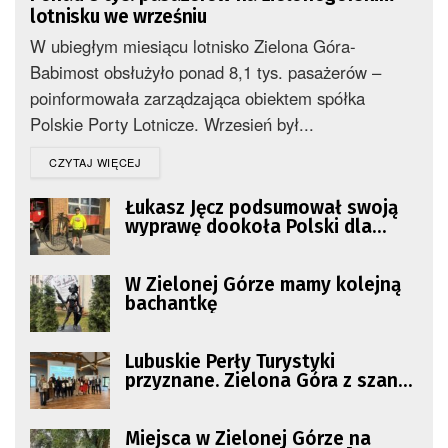
lotnisku we wrześniu
W ubiegłym miesiącu lotnisko Zielona Góra-
Babimost obsłużyło ponad 8,1 tys. pasażerów –
poinformowała zarządzająca obiektem spółka
Polskie Porty Lotnicze. Wrzesień był...
DETAILS
CZYTAJ WIĘCEJ
Łukasz Jęcz podsumował swoją
wyprawę dookoła Polski dla
chorej córki
W Zielonej Górze mamy kolejną
bachantkę
Lubuskie Perły Turystyki
przyznane. Zielona Góra z szansą
w przyszłym roku
Miejsca w Zielonej Górze na